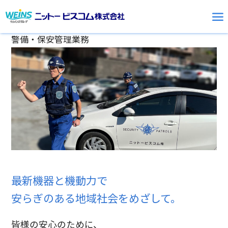
Skip
警備・保安管理業務
to
content
最新機器と機動力で
安らぎのある地域社会を
めざして。
皆様の安心のために、