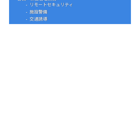
リモートセキュリティ
施設警備
交通誘導
セキュリティサービス
個人商店（オフィス） セキュリティ
工場・オフィス セキュリティ
ベーシック ホームセキュリティ
スタンダード ホームセキュリティ
ウエインズ見守りサービス
CP認定防犯フィルム
総合管理サービス
ビル総合メンテナンス
ハウスクリーニング
会社案内