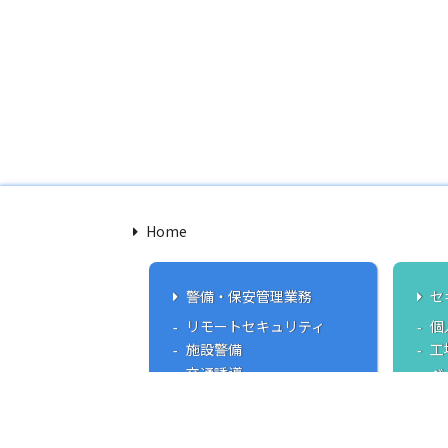
Home
警備・保安管理業務
セ
リモートセキュリティ
個
施設警備
工
交通誘導
ベ
ス
ウ
C